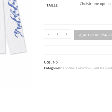
Choisir une option
TAILLE
quantité
-
+
AJOUTER AU PANIE
de
Active
longsleeve
UGS :
ND
Catégories :
Football Collection
,
Tout les prod