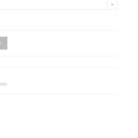
R
uits