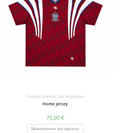
Football Collection
,
Tout les produits
Home jersey
75,00
€
Ce
Sélectionner les options
produit