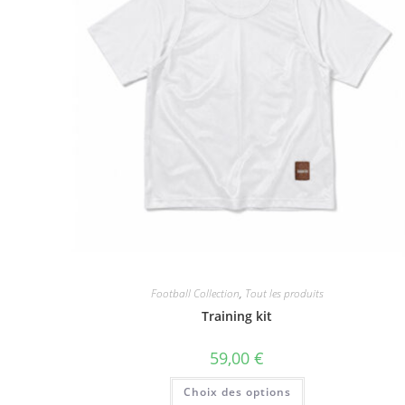
Football Collection
,
Tout les produits
Training kit
59,00
€
Ce
Choix des options
produit