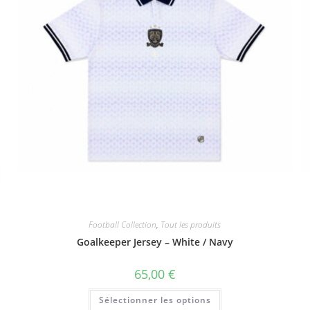
Football Collection
,
Tout les produits
Goalkeeper Jersey – White / Navy
65,00
€
Ce
Sélectionner les options
produit