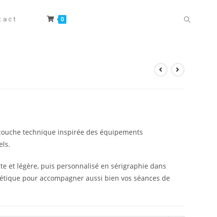
tact
0
Toggle web
couche technique inspirée des équipements
ls.
e et légère, puis personnalisé en sérigraphie dans
sthétique pour accompagner aussi bien vos séances de