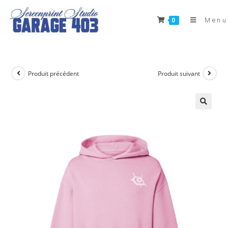
Skip
to
Menu
0
content
Produit précédent
Produit suivant