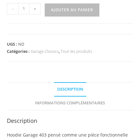
quantité
-
+
AJOUTER AU PANIER
de
Hoodie
rose
UGS :
ND
Catégories :
Garage Classics
,
Tout les produits
DESCRIPTION
INFORMATIONS COMPLÉMENTAIRES
Description
Hoodie Garage 403 pensé comme une pièce fonctionnelle