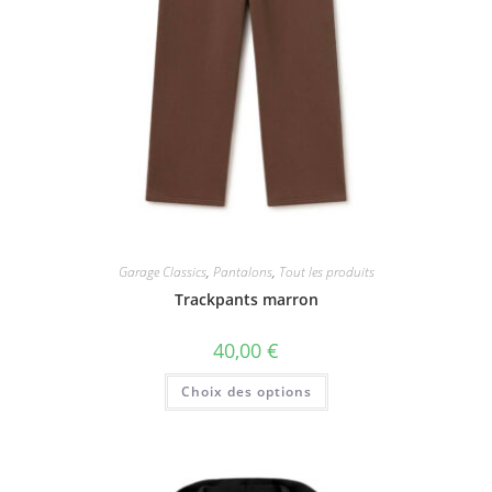
Garage Classics
,
Pantalons
,
Tout les produits
Trackpants marron
40,00
€
Ce
Choix des options
produit
a
plusieurs
variations.
Les
options
peuvent