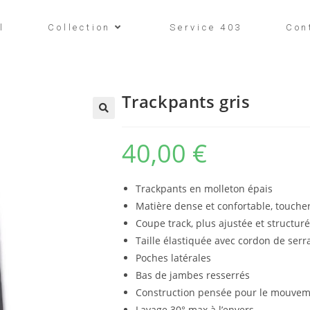
l
Collection
Service 403
Con
Trackpants gris
40,00
€
Trackpants en molleton épais
Matière dense et confortable, toucher 
Coupe track, plus ajustée et structur
Taille élastiquée avec cordon de serr
Poches latérales
Bas de jambes resserrés
Construction pensée pour le mouveme
Lavage 30° max à l’envers