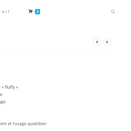
tact
0
Toggle web
« fluffy »
ée
age
nt et l’usage quotidien