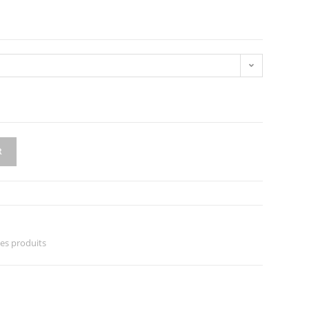
R
les produits