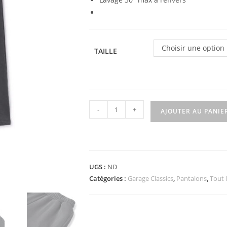
Choisir une option
TAILLE
quantité
-
+
AJOUTER AU PANIE
de
Trackpants
gris
UGS :
ND
Catégories :
Garage Classics
,
Pantalons
,
Tout 